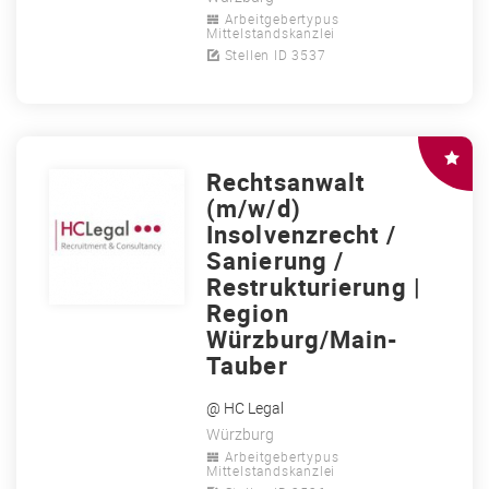
Arbeitgebertypus
Mittelstandskanzlei
Stellen ID 3537
Rechtsanwalt
(m/w/d)
Insolvenzrecht /
Sanierung /
Restrukturierung |
Region
Würzburg/Main-
Tauber
@ HC Legal
Würzburg
Arbeitgebertypus
Mittelstandskanzlei